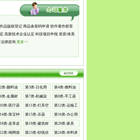
作品版权登记
商品条形码申请
软件著作权登
认定
高新技术企业认定
科技项目申报
资质/体系
册
法律咨询
更多>>
2类-颜料油
第3类-日化用
第4类-燃料油
品
脂
6类-金属材
第7类-机械设
第8类-手工器
备
械
10类-医疗器
第11类-灯具空
第12类-运输工
调
具
14类-珠宝钟
第15类-乐器
第16类-办公用
品
18类-皮革皮
第19类-建筑材
第20类-家具
料
22类-绳网袋
第23类-纱线丝
第24类-布料床
单