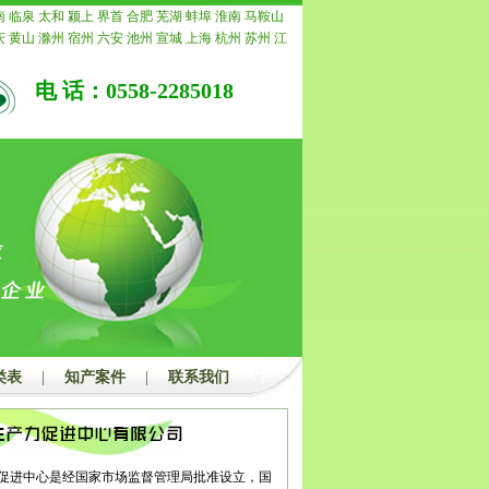
，我公司承诺退还所有费用。
南
临泉
太和
颍上
界首
合肥
芜湖
蚌埠
淮南
马鞍山
庆
黄山
滁州
宿州
六安
池州
宣城
上海
杭州
苏州
江
常州
南通
镇江
扬州
连云港
淮安
盐城
徐州
泰州
宿
重庆
安徽
浙江
宁波
温州
嘉兴
湖州
绍兴
金华
衢州
电 话：0558-2285018
水
福建
福州
厦门
莆田
三明
泉州
漳州
南平
龙岩
宁
青岛
淄博
枣庄
东营
烟台
潍坊
济宁
泰安
威海
日照
州
聊城
滨州
菏泽
江西
南昌
景德镇
萍乡
九江
新余
安
宜春
抚州
上饶
广东
广州
韶关
深圳
珠海
汕头
佛
茂名
肇庆
惠州
梅州
汕尾
河源
阳江
清远
东莞
中山
浮
广西
南宁
柳州
桂林
梧州
北海
防城港
钦州
贵港
州
河池
来宾
崇左
海南
海口
三亚
三沙
儋州
湖北
武
宜昌
襄阳
鄂州
荆州
孝感
荆门
黄冈
咸宁
随州
湖南
潭
衡阳
邵阳
岳阳
常德
张家界
益阳
郴州
永州
怀化
州
开封
洛阳
平顶山
安阳
鹤壁
新乡
焦作
濮阳
许昌
南阳
商丘
信阳
周口
驻马店
内蒙
呼和浩特
包头
乌
鄂尔多斯
呼伦贝尔
巴彦淖尔
乌兰察布
河北
家庄
唐
郸
邢台
保定
张家口
承德
沧州
廊坊
衡水
山西
太原
类表
|
知产案件
|
联系我们
治
晋城
朔州
晋中
运城
忻州
临汾
吕梁
辽宁
沈阳
大
本溪
丹东
锦州
营口
阜新
辽阳
盘锦
铁岭
朝阳
葫芦
吉林
四平
辽源
通化
白山
松原
白城
黑龙江
哈尔滨
西
鹤岗
双鸭山
大庆
伊春
佳木斯
七台河
牡丹江
黑河
都
自贡
攀枝花
泸州
德阳
绵阳
广元
遂宁
内江
乐山
促进中心是经国家市场监督管理局批准设立，国