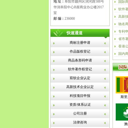
地 址：
阜阳市颍州区润河路588号
国际
华润阜阳中心B座商业办公楼2017
软件
室
高新
邮 编：
236000
驰名
专利
快速通道
省市
商标注册申请
香港
作品版权登记
国内
商品条形码申请
软件著作权登记
双软企业认定
高新技术企业认定
科技项目申报
斯里
资质/体系认证
公司注册
法律咨询
澳