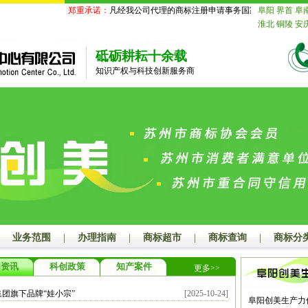
郑重承诺：
凡经我公司代理的商标注册申请事务国家商标局未受理的
阜阳
界首
阜
淮北
铜陵
安
苏
南京
无锡
迁
北京
天津
砥砺耕耘十余载
舟山
台州
丽
知识产权与科技创新服务商
德
山东
济南
莱芜
临沂
德
鹰潭
赣州
吉
山
江门
湛江
潮州
揭阳
云
玉林
百色
贺
汉
黄石
十堰
长沙
株洲
湘
娄底
河南
郑
漯河
三门峡
海
赤峰
通辽
山
秦皇岛
邯
业务范围
|
办理指南
|
商标超市
|
商标查询
|
商标分
大同
阳泉
长
连
鞍山
抚顺
闻资讯
科创政策
知产案件
更多>>
岛
吉林
长春
齐齐哈尔
鸡
团旗下品牌“娃小宗”
[2025-10-24]
绥化
四川
成
阜阳创美生产力