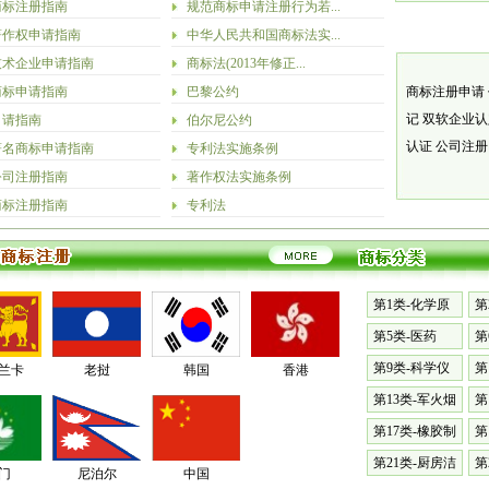
商标注册指南
规范商标申请注册行为若...
著作权申请指南
中华人民共和国商标法实...
技术企业申请指南
商标法(2013年修正...
商标申请指南
巴黎公约
商标注册申请
记
双软企业
申请指南
伯尔尼公约
认证
公司注
著名商标申请指南
专利法实施条例
公司注册指南
著作权法实施条例
商标注册指南
专利法
第1类-化学原
第
料
漆
第5类-医药
第
料
第9类-科学仪
第
兰卡
老挝
韩国
香港
器
械
第13类-军火烟
第
火
表
第17类-橡胶制
第
品
具
第21类-厨房洁
第
门
尼泊尔
中国
具
篷