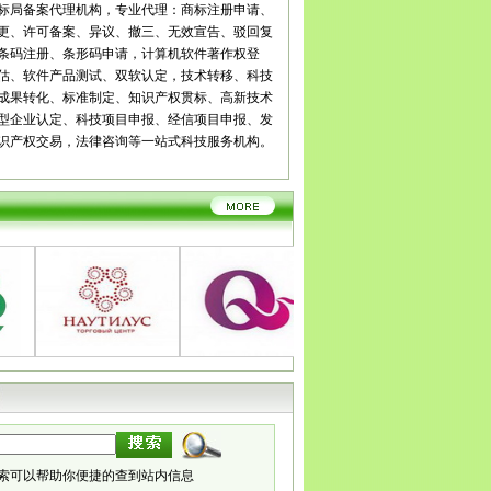
宾
广安
达州
雅安
巴中
资阳
西藏
拉萨
日喀则
昌都
标局备案代理机构，专业代理：商标注册申请、
南
昆明
曲靖
玉溪
保山
昭通
丽江
普洱
临沧
贵州
贵
更、许可备案、异议、撤三、无效宣告、驳回复
义
安顺
毕节
铜仁
陕西
西安
铜川
宝鸡
咸阳
渭南
延
条码注册、条形码申请，计算机软件著作权登
安康
商洛
甘肃
兰州
嘉峪关
金昌
白银
天水
武威
张
估、软件产品测试、双软认定，技术转移、科技
庆阳
定西
陇南
宁夏
银川
石嘴山
吴忠
固原
中卫
青
成果转化、标准制定、知识产权贯标、高新技术
新疆
乌鲁木齐
克拉玛依
吐鲁番
哈密
型企业认定、科技项目申报、经信项目申报、发
识产权交易，法律咨询等一站式科技服务机构。
索可以帮助你便捷的查到站内信息