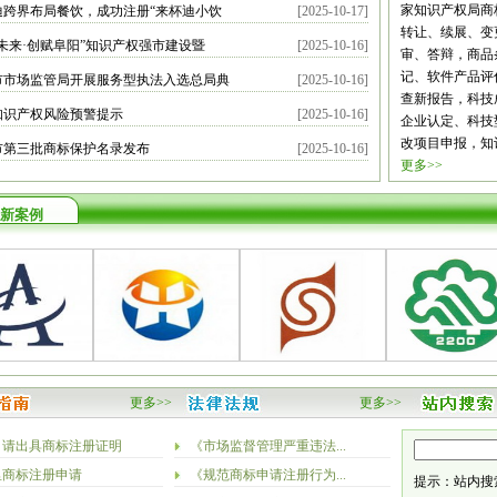
南充
眉山
宜
家知识产权局商
迪跨界布局餐饮，成功注册“来杯迪小饮
[2025-10-17]
林芝
山南
云
转让、续展、变
未来·创赋阜阳”知识产权强市建设暨
[2025-10-16]
阳
六盘水
遵
审、答辩，商品
安
汉中
榆林
记、软件产品评
市市场监管局开展服务型执法入选总局典
[2025-10-16]
掖
平凉
酒泉
查新报告，科技
知识产权风险预警提示
[2025-10-16]
海
西宁
海东
企业认定、科技
改项目申报，知
市第三批商标保护名录发布
[2025-10-16]
更多>>
新案例
更多>>
更多>>
申请出具商标注册证明
《市场监督管理严重违法...
里商标注册申请
《规范商标申请注册行为...
提示：站内搜