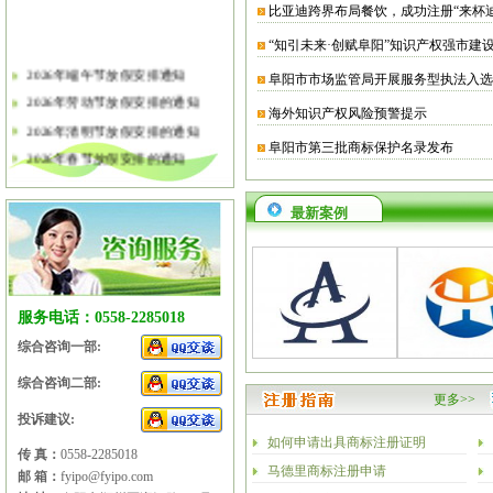
比亚迪跨界布局餐饮，成功注册“来杯
“知引未来·创赋阜阳”知识产权强市建
2026年端午节放假安排通知
阜阳市市场监管局开展服务型执法入选
2026年劳动节放假安排的通知
海外知识产权风险预警提示
2026年清明节放假安排的通知
阜阳市第三批商标保护名录发布
2026年春节放假安排的通知
2026年元旦放假安排的通知
2025年国庆节、中秋节放假安排
最新案例
2025年端午节放假安排的通知
2025年劳动节放假安排的通知
2025年清明节放假安排的通知
服务电话：0558-2285018
2025年春节放假安排的通知
综合咨询一部:
综合咨询二部:
更多>>
投诉建议:
如何申请出具商标注册证明
传 真：
0558-2285018
马德里商标注册申请
邮 箱：
fyipo@fyipo.com