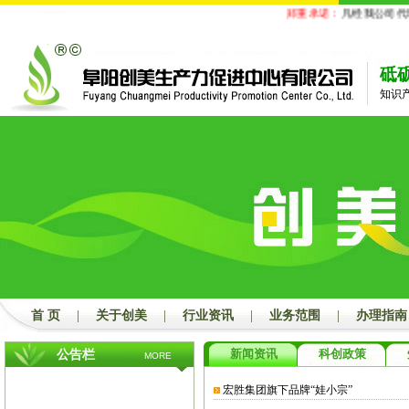
郑重承诺：
凡经我公司代理
砥
知识
首 页
|
关于创美
|
行业资讯
|
业务范围
|
办理指南
新闻资讯
科创政策
公告栏
MORE
宏胜集团旗下品牌“娃小宗”