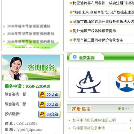
比亚迪跨界布局餐饮，成功注册“来杯
“知引未来·创赋阜阳”知识产权强市建
阜阳市市场监管局开展服务型执法入选
2026年端午节放假安排通知
海外知识产权风险预警提示
2026年劳动节放假安排的通知
2026年清明节放假安排的通知
阜阳市第三批商标保护名录发布
2026年春节放假安排的通知
2026年元旦放假安排的通知
最新案例
2025年国庆节、中秋节放假安排
2025年端午节放假安排的通知
2025年劳动节放假安排的通知
2025年清明节放假安排的通知
服务电话：0558-2285018
2025年春节放假安排的通知
综合咨询一部:
综合咨询二部:
更多>>
投诉建议:
如何申请出具商标注册证明
传 真：
0558-2285018
马德里商标注册申请
邮 箱：
fyipo@fyipo.com