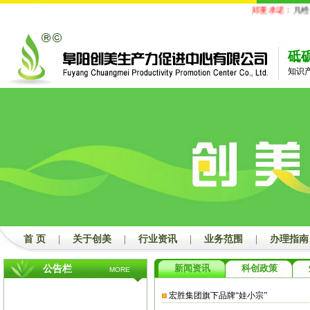
郑重承诺：
凡经我
砥
知识
首 页
|
关于创美
|
行业资讯
|
业务范围
|
办理指南
新闻资讯
科创政策
公告栏
MORE
宏胜集团旗下品牌“娃小宗”